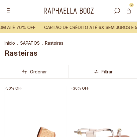
0
 ATÉ 70% OFF
CARTÃO DE CRÉDITO ATÉ 6X SEM JUROS E 5
Início
.
SAPATOS
.
Rasteiras
Rasteiras
Ordenar
Filtrar
-
50
%
OFF
-
30
%
OFF