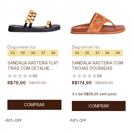
Disponível no:
Disponível no:
34
35
36
37
38
34
35
37
38
39
SANDÁLIA RASTEIRA FLAT
SANDÁLIA RASTEIRA COM
TIRAS COM DETALHE
TACHAS DOURADAS
METAL
(0)
(0)
R$79,90
R$159,90
R$174,90
R$349,90
3
x
de
R$58,30
sem juros
COMPRAR
COMPRAR
-
50
%
OFF
-
50
%
OFF