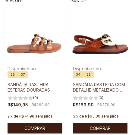
-
50
%
OFF
-
50
%
OFF
Disponível no:
Disponível no:
35
37
34
35
SANDÁLIA RASTEIRA
SANDÁLIA RASTEIRA COM
ESFERAS DOURADAS
DETALHE METALIZADO
DOURADO
(0)
(0)
R$149,95
R$299,90
R$189,90
R$379,90
2
x
de
R$74,98
sem juros
3
x
de
R$63,30
sem juros
COMPRAR
COMPRAR