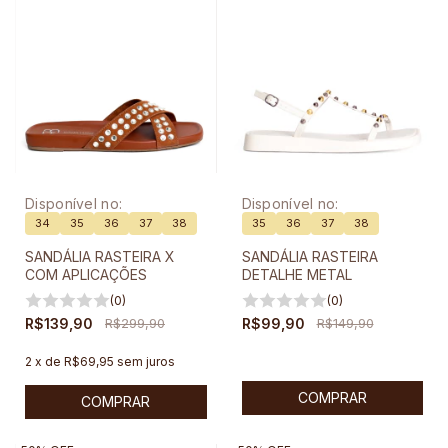
Disponível no:
Disponível no:
34
35
36
37
38
35
36
37
38
SANDÁLIA RASTEIRA X
SANDÁLIA RASTEIRA
COM APLICAÇÕES
DETALHE METAL
(0)
(0)
R$139,90
R$299,90
R$99,90
R$149,90
2
x
de
R$69,95
sem juros
COMPRAR
COMPRAR