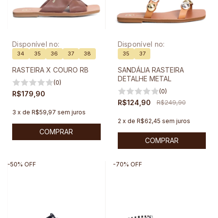
Disponível no:
Disponível no:
34
35
36
37
38
35
37
RASTEIRA X COURO RB
SANDÁLIA RASTEIRA
DETALHE METAL
(0)
(0)
R$179,90
R$124,90
R$249,90
3
x
de
R$59,97
sem juros
2
x
de
R$62,45
sem juros
COMPRAR
COMPRAR
-
50
%
OFF
-
70
%
OFF