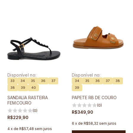
Disponível no:
Disponível no:
33
34
35
36
37
34
35
36
37
38
38
39
40
39
SANDALIA RASTEIRA
PAPETE RB DE COURO
FEM.COURO
(0)
(0)
R$349,90
R$229,90
6
x
de
R$58,32
sem juros
4
x
de
R$57,48
sem juros