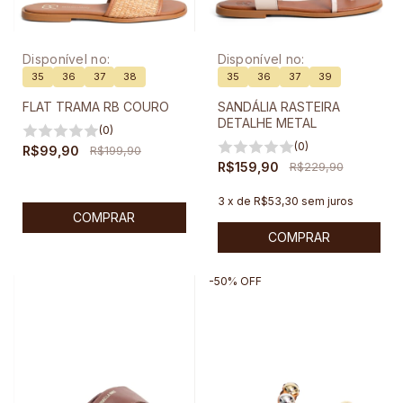
Disponível no:
Disponível no:
35
36
37
38
35
36
37
39
FLAT TRAMA RB COURO
SANDÁLIA RASTEIRA
DETALHE METAL
(0)
(0)
R$99,90
R$199,90
R$159,90
R$229,90
3
x
de
R$53,30
sem juros
COMPRAR
COMPRAR
-
50
%
OFF