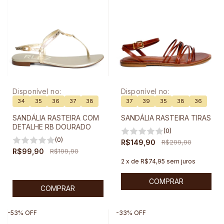
Disponível no:
Disponível no:
34
35
36
37
38
37
39
35
38
36
SANDÁLIA RASTEIRA COM
SANDÁLIA RASTEIRA TIRAS
DETALHE RB DOURADO
(0)
(0)
R$149,90
R$299,90
R$99,90
R$199,90
2
x
de
R$74,95
sem juros
COMPRAR
COMPRAR
-
53
%
OFF
-
33
%
OFF