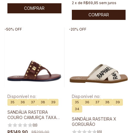
2
x
de
R$69,95
sem juros
COMPRAR
COMPRAR
-
50
%
OFF
-
20
%
OFF
Disponível no:
Disponível no:
35
36
37
38
39
35
36
37
38
39
34
SANDÁLIA RASTEIRA
COURO CAMURÇA TAXAS
SANDÁLIA RASTEIRA X
DOURADAS
GORGURÃO
(0)
R$149,90
R$299,90
(0)