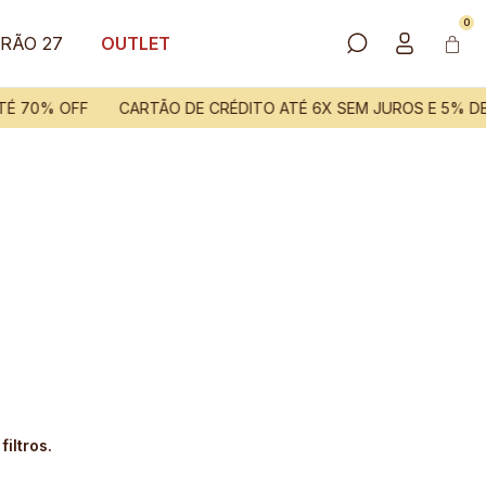
0
RÃO 27
OUTLET
É 70% OFF
CARTÃO DE CRÉDITO ATÉ 6X SEM JUROS E 5% D
iltros.