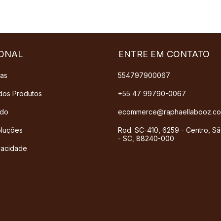
IONAL
ENTRE EM CONTATO
das
554797900067
dos Produtos
+55 47 99790-0067
ado
ecommerce@raphaellabooz.co
oluções
Rod. SC-410, 6259 - Centro, Sã
- SC, 88240-000
ivacidade