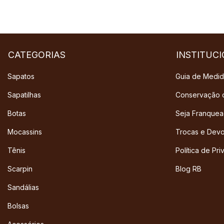
CATEGORIAS
INSTITUC
Sapatos
Guia de Medi
Sapatilhas
Conservação 
Botas
Seja Franque
Mocassins
Trocas e Dev
Tênis
Política de Pr
Scarpin
Blog RB
Sandálias
Bolsas