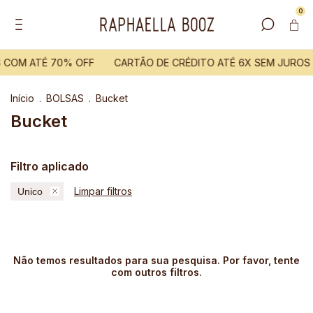
0
S COM ATÉ 70% OFF
CARTÃO DE CRÉDITO ATÉ 6X SEM JUROS
Início
.
BOLSAS
.
Bucket
Bucket
Filtro aplicado
Limpar filtros
Unico
Não temos resultados para sua pesquisa. Por favor, tente
com outros filtros.