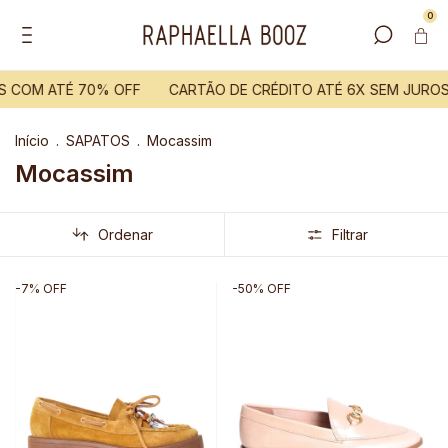
0
S COM ATÉ 70% OFF
CARTÃO DE CRÉDITO ATÉ 6X SEM JUROS
Início
.
SAPATOS
.
Mocassim
Mocassim
Ordenar
Filtrar
-
7
%
OFF
-
50
%
OFF