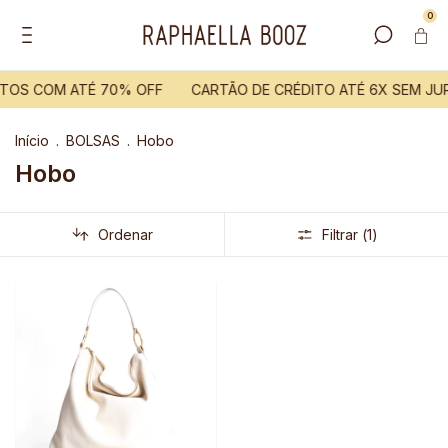
0
UTOS COM ATÉ 70% OFF
CARTÃO DE CRÉDITO ATÉ 6X SEM JU
Início
.
BOLSAS
.
Hobo
Hobo
Ordenar
Filtrar (
1
)