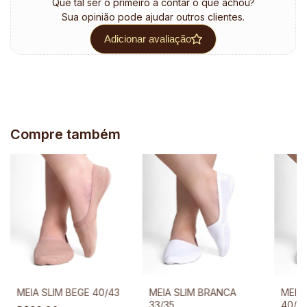
Que tal ser o primeiro a contar o que achou?
Sua opinião pode ajudar outros clientes.
Adicionar avaliação
Compre também
MEIA SLIM BEGE 40/43
MEIA SLIM BRANCA
MEIA
33/35
40/4