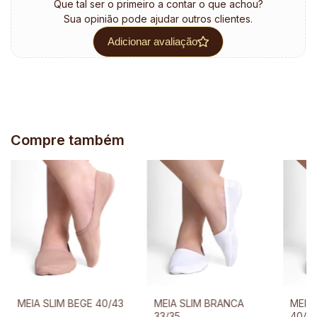
Que tal ser o primeiro a contar o que achou?
Sua opinião pode ajudar outros clientes.
Adicionar avaliação
Compre também
MEIA SLIM BEGE 40/43
MEIA SLIM BRANCA
MEIA
33/35
40/4