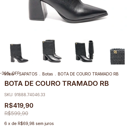
-
30
%
OFF
Início
.
SAPATOS
.
Botas
.
BOTA DE COURO TRAMADO RB
BOTA DE COURO TRAMADO RB
SKU:
91888.74046.33
R$419,90
R$599,90
6
x de
R$69,98
sem juros