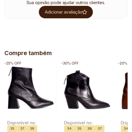
Sua opinião pode ajudar outros clientes.
Adicionar avaliação
Compre também
-
25
%
OFF
-
30
%
OFF
-
20
%
O
Disponível no:
Disponível no:
Dispo
35
37
38
34
35
36
37
34