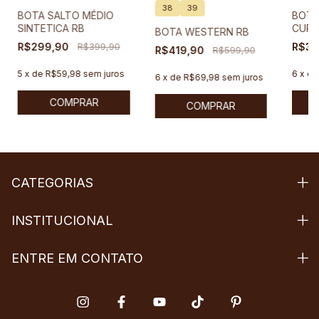
38
39
BOTA SALTO MÉDIO
BOTA
SINTETICA RB
CUR
BOTA WESTERN RB
R$299,90
R$399,90
R$35
R$419,90
R$599,90
5
x
de
R$59,98
sem juros
6
x
d
6
x
de
R$69,98
sem juros
COMPRAR
COMPRAR
CATEGORIAS
INSTITUCIONAL
ENTRE EM CONTATO