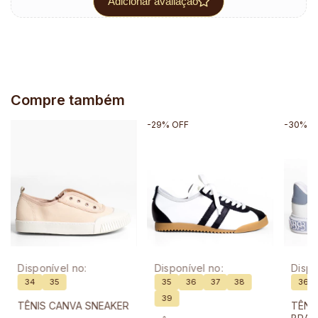
Adicionar avaliação
Compre também
-
29
%
OFF
-
30
%
O
Disponível no:
Disponível no:
Dispo
34
35
35
36
37
38
36
39
TÊNIS CANVA SNEAKER
TÊNI