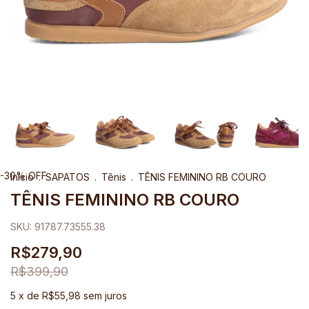
-
30
%
OFF
Início
.
SAPATOS
.
Tênis
.
TÊNIS FEMININO RB COURO
TÊNIS FEMININO RB COURO
SKU:
91787.73555.38
R$279,90
R$399,90
5
x de
R$55,98
sem juros