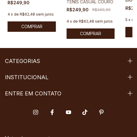
BRA
TÊNIS CASUAL COURO
R$249,90
R$27
R$249,90
R$349,90
4
x
de
R$62,48
sem juros
5
x
d
4
x
de
R$62,48
sem juros
COMPRAR
COMPRAR
CATEGORIAS
INSTITUCIONAL
ENTRE EM CONTATO