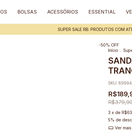
TOS
BOLSAS
ACESSÓRIOS
ESSENTIAL
VE
SUPER SALE RB: PRODUTOS COM ATÉ 7
-
50
%
OFF
Início
.
Supe
SAND
TRAN
SKU:
89994.
R$189,
R$379,9
3
x de
R$63
5% de desc
Ver mais