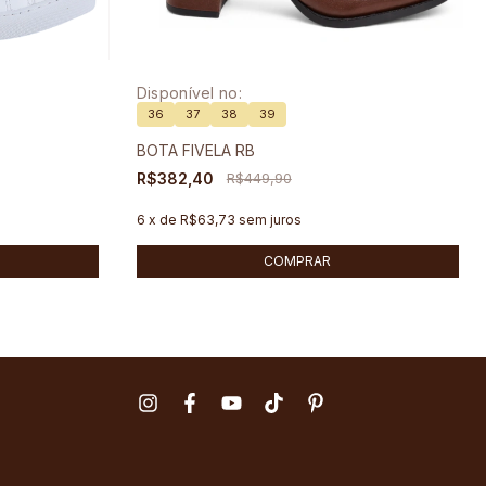
Disponível no:
36
37
38
39
BOTA FIVELA RB
R$382,40
R$449,90
6
x
de
R$63,73
sem juros
COMPRAR