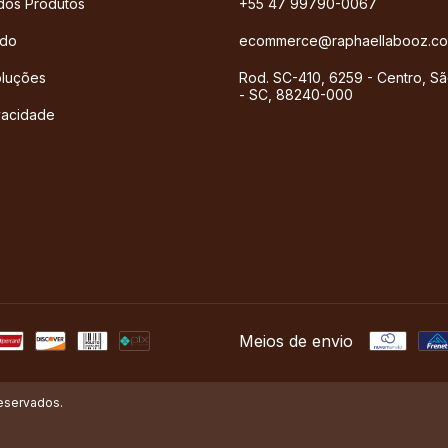
dos Produtos
+55 47 99790-0067
ado
ecommerce@raphaellabooz.co
oluções
Rod. SC-410, 6259 - Centro, Sã
- SC, 88240-000
ivacidade
Meios de envio
reservados.