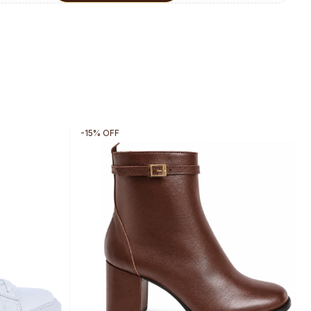
-
15
%
OFF