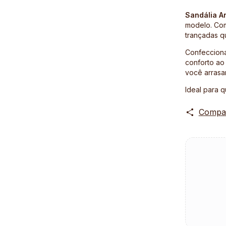
Sandália A
modelo. Com
trançadas q
Confecciona
conforto ao
você arrasa
Ideal para q
Compar