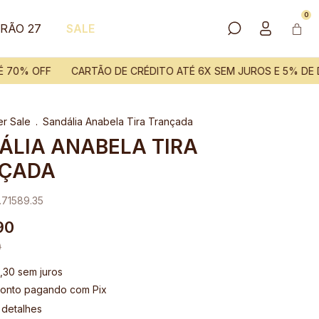
0
RÃO 27
SALE
0% OFF
CARTÃO DE CRÉDITO ATÉ 6X SEM JUROS E 5% DE DE
r Sale
.
Sandália Anabela Tira Trançada
ÁLIA ANABELA TIRA
ÇADA
71589.35
90
0
,30
sem juros
onto
pagando com Pix
 detalhes