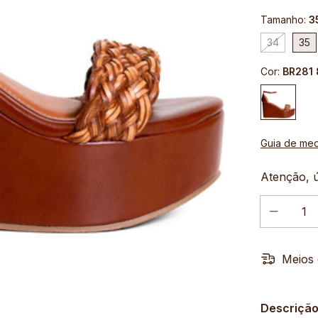
Tamanho:
3
34
35
Cor:
BR281
Guia de me
Atenção, ú
Meios 
Descriçã