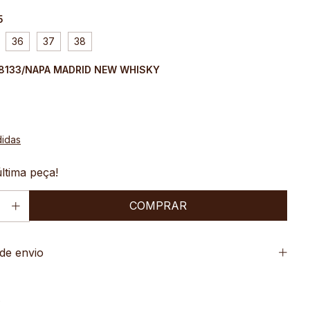
5
36
37
38
 8133/NAPA MADRID NEW WHISKY
didas
ltima peça!
de envio
o