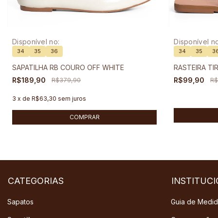
Disponível no:
Disponível no
34
35
36
34
35
3
SAPATILHA RB COURO OFF WHITE
RASTEIRA TI
R$189,90
R$379,90
R$99,90
R$
3
x
de
R$63,30
sem juros
COMPRAR
CATEGORIAS
INSTITUC
Sapatos
Guia de Medi