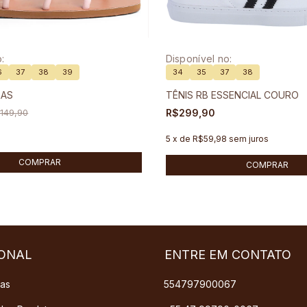
:
Disponível no:
6
37
38
39
34
35
37
38
RAS
TÊNIS RB ESSENCIAL COURO
149,90
R$299,90
5
x
de
R$59,98
sem juros
COMPRAR
COMPRAR
IONAL
ENTRE EM CONTATO
das
554797900067