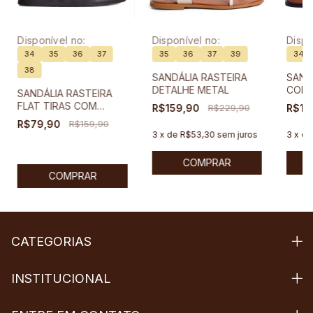
Disponível no:
Disponível no:
Dispo
34
35
36
37
35
36
37
39
34
38
SANDÁLIA RASTEIRA
SAND
DETALHE METAL
COM 
SANDÁLIA RASTEIRA
META
FLAT TIRAS COM
R$159,90
R$229,90
R$18
DOU
DETALHE METAL
R$79,90
R$159,90
3
x
de
R$53,30
sem juros
3
x
d
COMPRAR
COMPRAR
CATEGORIAS
INSTITUCIONAL