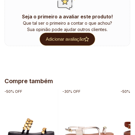
Seja o primeiro a avaliar este produto!
Que tal ser o primeiro a contar o que achou?
Sua opinião pode ajudar outros clientes.
Adicionar avaliação
Compre também
-
50
%
OFF
-
30
%
OFF
-
50
%
O