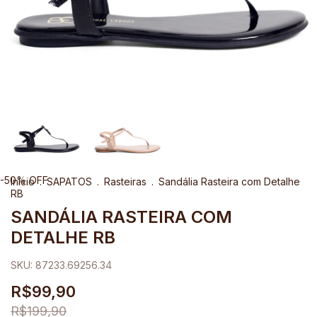
-
50
%
OFF
Início
.
SAPATOS
.
Rasteiras
.
Sandália Rasteira com Detalhe
RB
SANDÁLIA RASTEIRA COM
DETALHE RB
SKU:
87233.69256.34
R$99,90
R$199,90