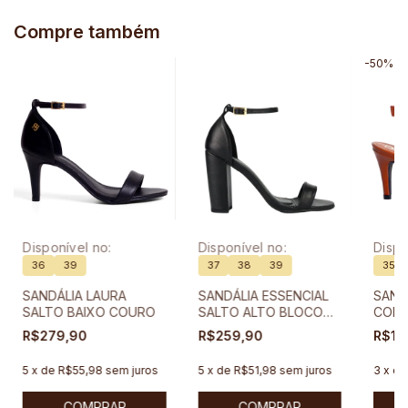
Compre também
-
50
%
O
Disponível no:
Disponível no:
Dispo
36
39
37
38
39
35
SANDÁLIA LAURA
SANDÁLIA ESSENCIAL
SAND
SALTO BAIXO COURO
SALTO ALTO BLOCO
COM 
COURO
FINO
R$279,90
R$259,90
R$17
5
x
de
R$55,98
sem juros
5
x
de
R$51,98
sem juros
3
x
d
COMPRAR
COMPRAR