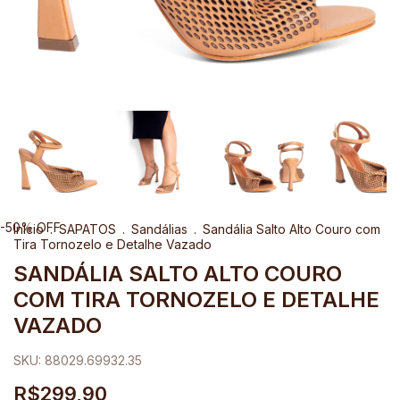
-
50
%
OFF
Início
.
SAPATOS
.
Sandálias
.
Sandália Salto Alto Couro com
Tira Tornozelo e Detalhe Vazado
SANDÁLIA SALTO ALTO COURO
COM TIRA TORNOZELO E DETALHE
VAZADO
SKU:
88029.69932.35
R$299,90