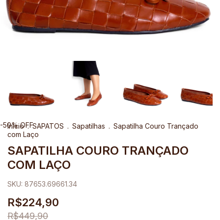
-
50
%
OFF
Início
.
SAPATOS
.
Sapatilhas
.
Sapatilha Couro Trançado
com Laço
SAPATILHA COURO TRANÇADO
COM LAÇO
SKU:
87653.69661.34
R$224,90
R$449,90