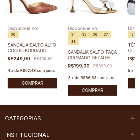
Disponível no:
Disponível no:
Dispo
38
34
35
36
37
34
38
SANDÁLIA SALTO ALTO
TÊNI
COURO BORDADO
COU
SANDÁLIA SALTO TAÇA
CROMADO DETALHE
R$249,90
R$499,90
R$29
FLOR
R$199,90
R$399,90
4
x
de
R$62,48
sem juros
5
x
d
3
x
de
R$66,63
sem juros
COMPRAR
COMPRAR
CATEGORIAS
INSTITUCIONAL