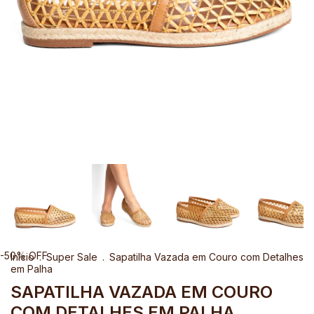
-
50
%
OFF
Início
.
Super Sale
.
Sapatilha Vazada em Couro com Detalhes
em Palha
SAPATILHA VAZADA EM COURO
COM DETALHES EM PALHA