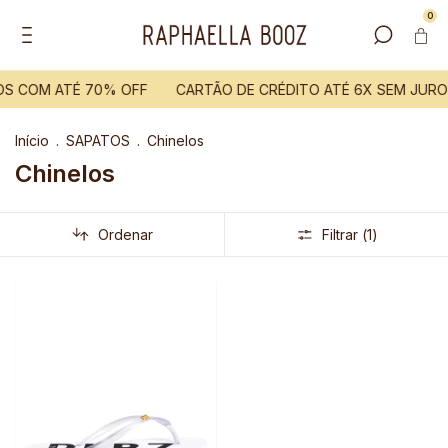
0
OS COM ATÉ 70% OFF
CARTÃO DE CRÉDITO ATÉ 6X SEM JURO
Início
.
SAPATOS
.
Chinelos
Chinelos
Ordenar
Filtrar (
1
)