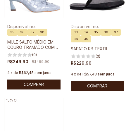
Disponível no:
Disponível no:
35
36
37
38
33
34
35
36
37
38
39
MULE SALTO MÉDIO EM
COURO TRAMADO COM
SAPATO RB TEXTIL
BICO FINO
(0)
(0)
R$249,90
R$499,90
R$229,90
4
x
de
R$62,48
sem juros
4
x
de
R$57,48
sem juros
COMPRAR
COMPRAR
-
15
%
OFF