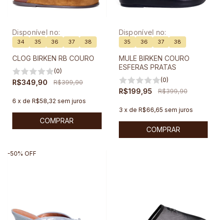
Disponível no:
Disponível no:
34
35
36
37
38
35
36
37
38
CLOG BIRKEN RB COURO
MULE BIRKEN COURO
ESFERAS PRATAS
(0)
(0)
R$349,90
R$399,90
R$199,95
R$399,90
6
x
de
R$58,32
sem juros
3
x
de
R$66,65
sem juros
COMPRAR
COMPRAR
-
50
%
OFF