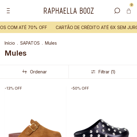
0
OS COM ATÉ 70% OFF
CARTÃO DE CRÉDITO ATÉ 6X SEM JUR
Início
.
SAPATOS
.
Mules
Mules
Ordenar
Filtrar (
1
)
-
13
%
OFF
-
50
%
OFF