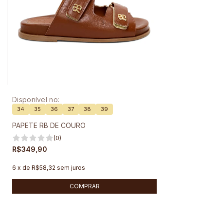
Disponível no:
34
35
36
37
38
39
PAPETE RB DE COURO
(0)
R$349,90
6
x
de
R$58,32
sem juros
COMPRAR