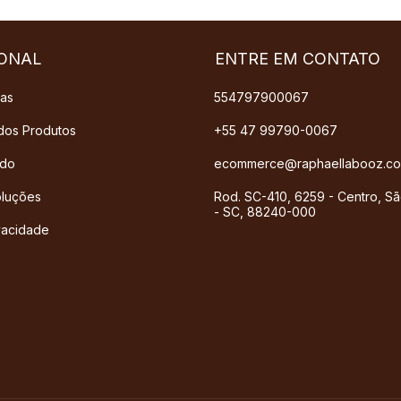
IONAL
ENTRE EM CONTATO
das
554797900067
dos Produtos
+55 47 99790-0067
ado
ecommerce@raphaellabooz.co
oluções
Rod. SC-410, 6259 - Centro, Sã
- SC, 88240-000
ivacidade