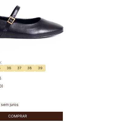
:
5
36
37
38
39
B
0)
0
sem juros
COMPRAR