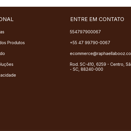
IONAL
ENTRE EM CONTATO
das
554797900067
dos Produtos
+55 47 99790-0067
ado
ecommerce@raphaellabooz.co
oluções
Rod. SC-410, 6259 - Centro, Sã
- SC, 88240-000
ivacidade