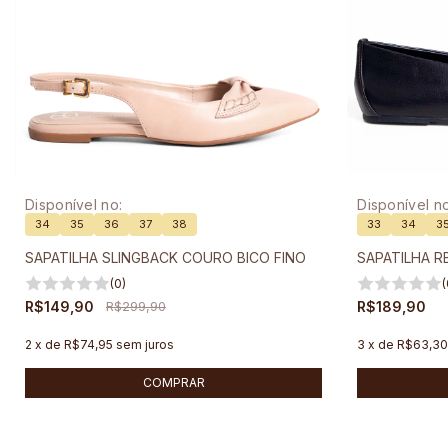
Disponível no:
Disponível no
34
35
36
37
38
33
34
3
SAPATILHA SLINGBACK COURO BICO FINO
SAPATILHA R
(0)
(
R$149,90
R$299,90
R$189,90
2
x
de
R$74,95
sem juros
3
x
de
R$63,3
COMPRAR