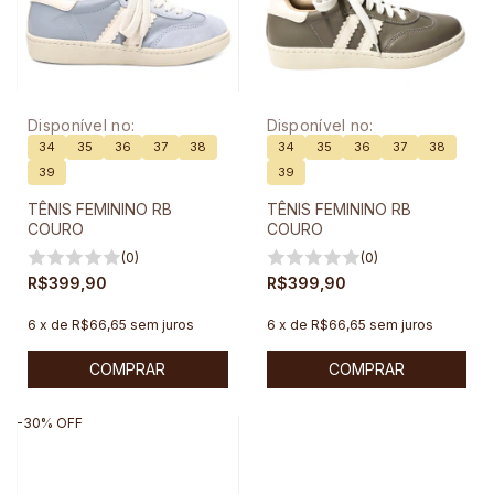
Disponível no:
Disponível no:
34
35
36
37
38
34
35
36
37
38
39
39
TÊNIS FEMININO RB
TÊNIS FEMININO RB
COURO
COURO
(0)
(0)
R$399,90
R$399,90
6
x
de
R$66,65
sem juros
6
x
de
R$66,65
sem juros
COMPRAR
COMPRAR
-
30
%
OFF