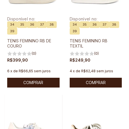
Disponível no:
Disponível no:
34
35
36
37
38
34
35
36
37
38
39
39
TENIS FEMININO RB DE
TENIS FEMININO RB
COURO
TEXTIL
(0)
(0)
R$399,90
R$249,90
6
x
de
R$66,65
sem juros
4
x
de
R$62,48
sem juros
COMPRAR
COMPRAR