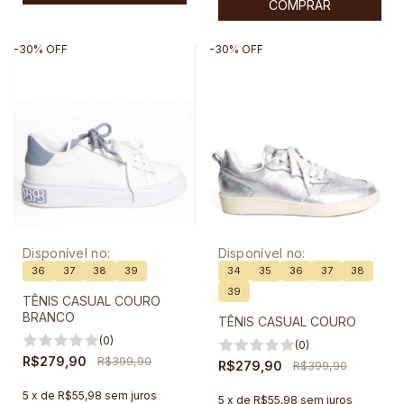
COMPRAR
-
30
%
OFF
-
30
%
OFF
Disponível no:
Disponível no:
36
37
38
39
34
35
36
37
38
39
TÊNIS CASUAL COURO
BRANCO
TÊNIS CASUAL COURO
(0)
(0)
R$279,90
R$399,90
R$279,90
R$399,90
5
x
de
R$55,98
sem juros
5
x
de
R$55,98
sem juros