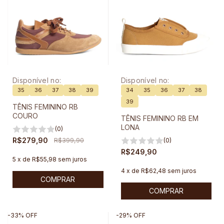
Disponível no:
Disponível no:
35
36
37
38
39
34
35
36
37
38
39
TÊNIS FEMININO RB
COURO
TÊNIS FEMININO RB EM
LONA
(0)
R$279,90
R$399,90
(0)
R$249,90
5
x
de
R$55,98
sem juros
4
x
de
R$62,48
sem juros
COMPRAR
COMPRAR
-
33
%
OFF
-
29
%
OFF