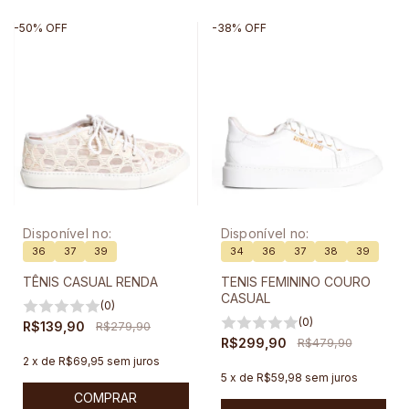
-
50
%
OFF
-
38
%
OFF
Disponível no:
Disponível no:
36
37
39
34
36
37
38
39
TÊNIS CASUAL RENDA
TENIS FEMININO COURO
CASUAL
(0)
(0)
R$139,90
R$279,90
R$299,90
R$479,90
2
x
de
R$69,95
sem juros
5
x
de
R$59,98
sem juros
COMPRAR