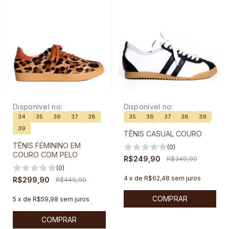
Disponível no:
Disponível no:
34
35
36
37
38
35
36
37
38
39
39
TÊNIS CASUAL COURO
TÊNIS FEMININO EM
(0)
COURO COM PELO
R$249,90
R$349,90
(0)
4
x
de
R$62,48
sem juros
R$299,90
R$449,90
COMPRAR
5
x
de
R$59,98
sem juros
COMPRAR