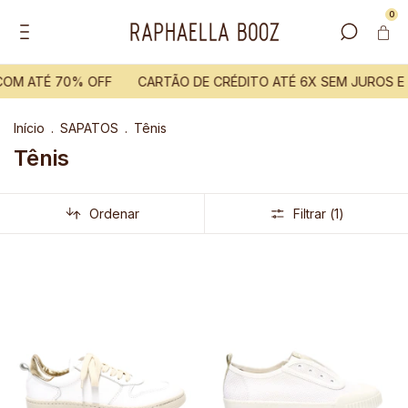
0
OM ATÉ 70% OFF
CARTÃO DE CRÉDITO ATÉ 6X SEM JUROS E 
Início
.
SAPATOS
.
Tênis
Tênis
Ordenar
Filtrar (
1
)